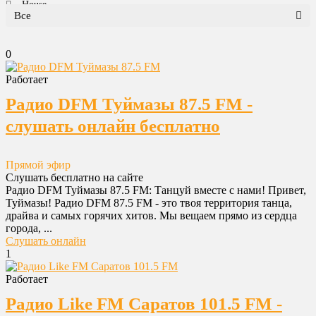
House
Все
Jazz
Pop
0
Relax
Retro
Работает
Rock
Радио DFM Туймазы 87.5 FM -
Все радиостанции
слушать онлайн бесплатно
Детское
Новости
Прямой эфир
Разговорное
Слушать бесплатно на сайте
Танцевальная
Радио DFM Туймазы 87.5 FM: Танцуй вместе с нами! Привет,
Туймазы! Радио DFM 87.5 FM - это твоя территория танца,
Шансон
драйва и самых горячих хитов. Мы вещаем прямо из сердца
Юмор
города, ...
Слушать онлайн
Все категории
1
Работает
Радио Like FM Саратов 101.5 FM -