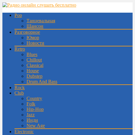
Pop
Танцевальная
Шансон
Разговорное
Юмор
Новости
Retro
Blues
Chillout
Classical
House
Dubstep
Drum And Bass
Rock
Club
Country
Folk
Hip-Hop
Jazz
Инди
New Age
Electronic