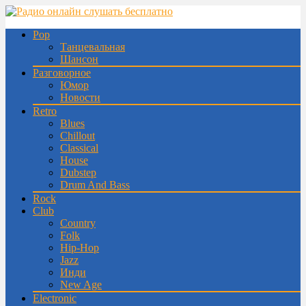
Pop
Танцевальная
Шансон
Разговорное
Юмор
Новости
Retro
Blues
Chillout
Classical
House
Dubstep
Drum And Bass
Rock
Club
Country
Folk
Hip-Hop
Jazz
Инди
New Age
Electronic