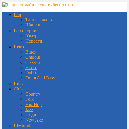
Pop
Танцевальная
Шансон
Разговорное
Юмор
Новости
Retro
Blues
Chillout
Classical
House
Dubstep
Drum And Bass
Rock
Club
Country
Folk
Hip-Hop
Jazz
Инди
New Age
Electronic