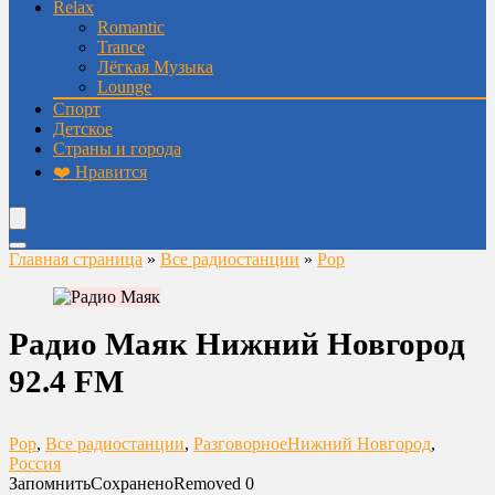
Relax
Romantic
Trance
Лёгкая Музыка
Lounge
Спорт
Детское
Страны и города
❤️ Нравится
Главная страница
»
Все радиостанции
»
Pop
Радио Маяк Нижний Новгород
92.4 FM
Pop
,
Все радиостанции
,
Разговорное
Нижний Новгород
,
Россия
Запомнить
Сохранено
Removed
0