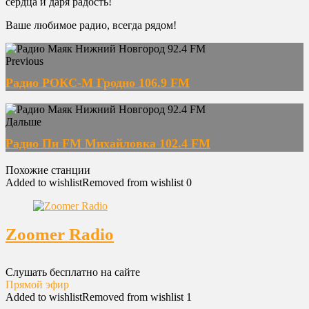
сердца и даря радость!
Ваше любимое радио, всегда рядом!
Previous
Радио РОКС-М Гродно 106.9 FM
Дальше
Радио Пи FM Михайловка 102.4 FM
Похожие станции
Added to wishlist
Removed from wishlist
0
Zoomer Radio
Слушать бесплатно на сайте
Прямой эфир
Added to wishlist
Removed from wishlist
1