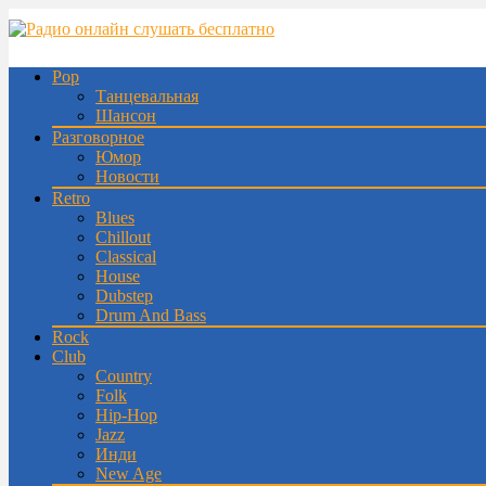
Pop
Танцевальная
Шансон
Разговорное
Юмор
Новости
Retro
Blues
Chillout
Classical
House
Dubstep
Drum And Bass
Rock
Club
Country
Folk
Hip-Hop
Jazz
Инди
New Age