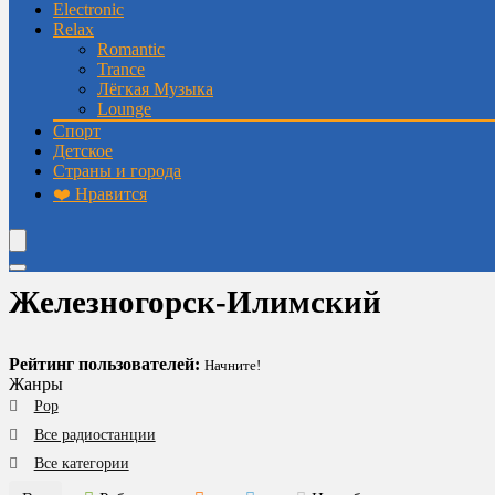
Electronic
Relax
Romantic
Trance
Лёгкая Музыка
Lounge
Спорт
Детское
Страны и города
❤️ Нравится
Железногорск-Илимский
Рейтинг пользователей:
Начните!
Жанры
Pop
Все радиостанции
Все категории