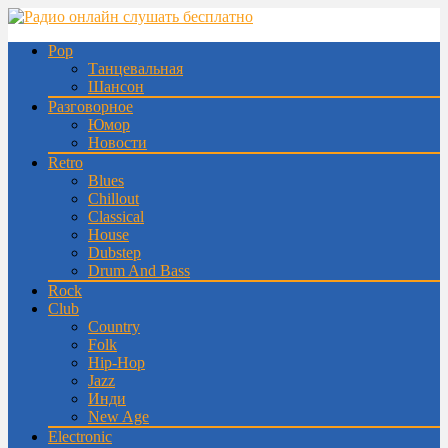
Pop
Танцевальная
Шансон
Разговорное
Юмор
Новости
Retro
Blues
Chillout
Classical
House
Dubstep
Drum And Bass
Rock
Club
Country
Folk
Hip-Hop
Jazz
Инди
New Age
Electronic