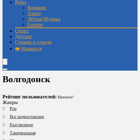
Relax
Romantic
Trance
Лёгкая Музыка
Lounge
Спорт
Детское
Страны и города
❤️ Нравится
Волгодонск
Рейтинг пользователей:
Начните!
Жанры
Pop
Все радиостанции
Разговорное
Танцевальная