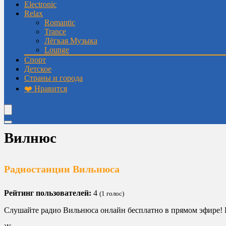
Electronic
Relax
Romantic
Trance
Лёгкая Музыка
Lounge
Спорт
Детское
Страны и города
❤️ Нравится
Вилнюс
Радиостанции Вильнюса
Рейтинг пользователей:
4
(
1
голос)
Слушайте радио Вильнюса онлайн бесплатно в прямом эфире! 