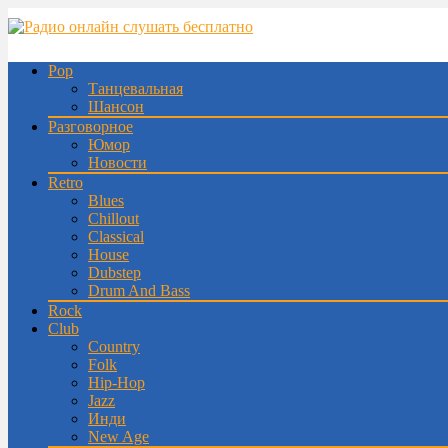
Pop
Танцевальная
Шансон
Разговорное
Юмор
Новости
Retro
Blues
Chillout
Classical
House
Dubstep
Drum And Bass
Rock
Club
Country
Folk
Hip-Hop
Jazz
Инди
New Age