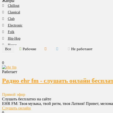
Жанры
Chillout
Classical
Club
Electronic
Folk
Hip-Hop
House
Все
Рабочие
Не работают
Jazz
Lounge
0
Pop
Rock
Работает
Romantic
Радио ehr fm - слушать онлайн беспла
Trance
Все радиостанции
Прямой эфир
Новости
Слушать бесплатно на сайте
EHR FM: Твоя музыка, твой ритм, твоя Латвия! Привет, меломан
Все категории
Слушать онлайн
0