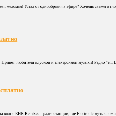
ивет, меломан! Устал от однообразия в эфире? Хочешь свежего г
платно
 Привет, любители клубной и электронной музыки! Радио "ehr Da
есплатно
 волне EHR Remixes – радиостанции, где Electronic музыка ожив