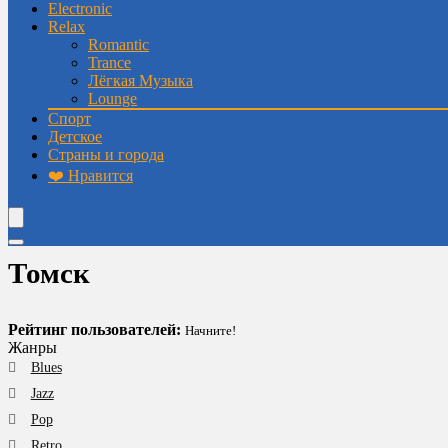
Electronic
Relax
Romantic
Trance
Лёгкая Музыка
Lounge
Спорт
Детское
Страны и города
❤️ Нравится
Томск
Рейтинг пользователей:
Начните!
Жанры
Blues
Jazz
Pop
Retro