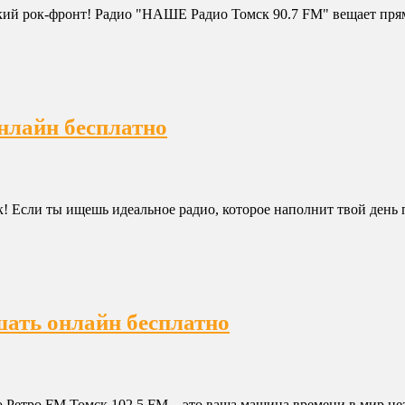
ий рок-фронт! Радио "НАШЕ Радио Томск 90.7 FM" вещает прямо
онлайн бесплатно
ск! Если ты ищешь идеальное радио, которое наполнит твой ден
шать онлайн бесплатно
о Ретро FM Томск 102.5 FM – это ваша машина времени в мир н