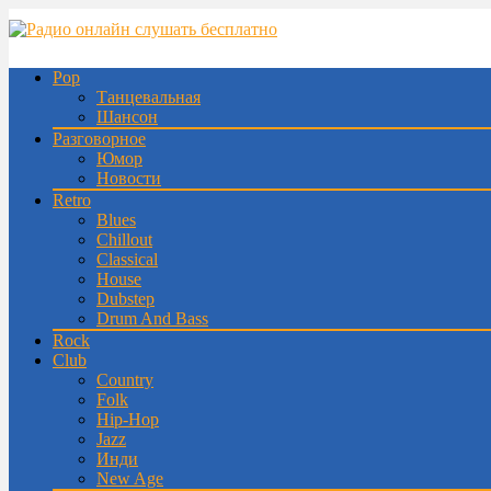
Pop
Танцевальная
Шансон
Разговорное
Юмор
Новости
Retro
Blues
Chillout
Classical
House
Dubstep
Drum And Bass
Rock
Club
Country
Folk
Hip-Hop
Jazz
Инди
New Age