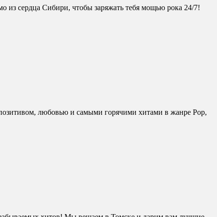
 из сердца Сибири, чтобы заряжать тебя мощью рока 24/7!
ь позитивом, любовью и самыми горячими хитами в жанре Pop,
езабываемых хитов! Мы вещаем в Томске и дарим вам лучшие