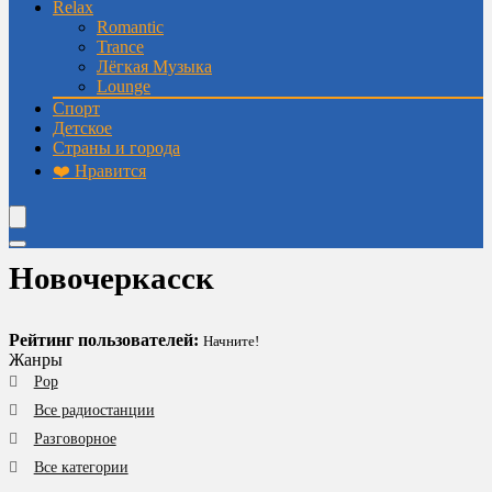
Relax
Romantic
Trance
Лёгкая Музыка
Lounge
Спорт
Детское
Страны и города
❤️ Нравится
Новочеркасск
Рейтинг пользователей:
Начните!
Жанры
Pop
Все радиостанции
Разговорное
Все категории