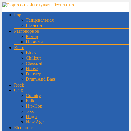
Pop
Танцевальная
Шансон
Разговорное
Юмор
Новости
Retro
Blues
Chillout
Classical
House
Dubstep
Drum And Bass
Rock
Club
Country
Folk
Hip-Hop
Jazz
Инди
New Age
Electronic