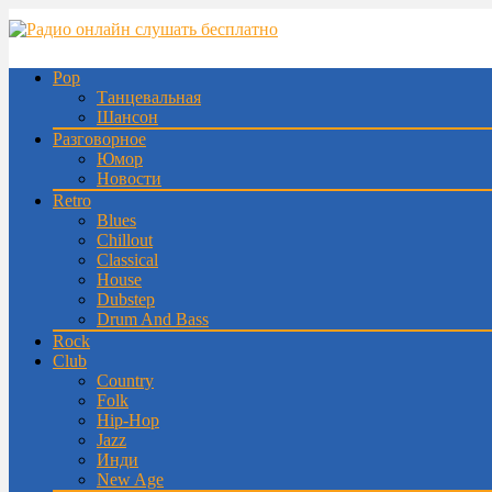
Pop
Танцевальная
Шансон
Разговорное
Юмор
Новости
Retro
Blues
Chillout
Classical
House
Dubstep
Drum And Bass
Rock
Club
Country
Folk
Hip-Hop
Jazz
Инди
New Age