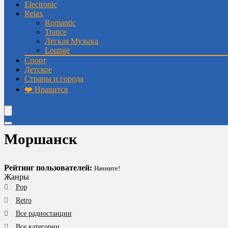
Electronic
Relax
Romantic
Trance
Лёгкая Музыка
Lounge
Спорт
Детское
Страны и города
❤️ Нравится
Моршанск
Рейтинг пользователей:
Начните!
Жанры
Pop
Retro
Все радиостанции
Все категории