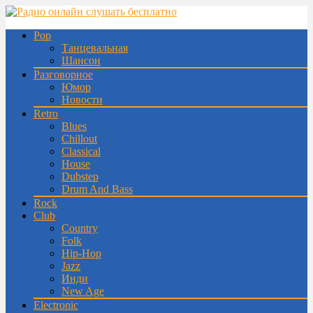
Pop
Танцевальная
Шансон
Разговорное
Юмор
Новости
Retro
Blues
Chillout
Classical
House
Dubstep
Drum And Bass
Rock
Club
Country
Folk
Hip-Hop
Jazz
Инди
New Age
Electronic