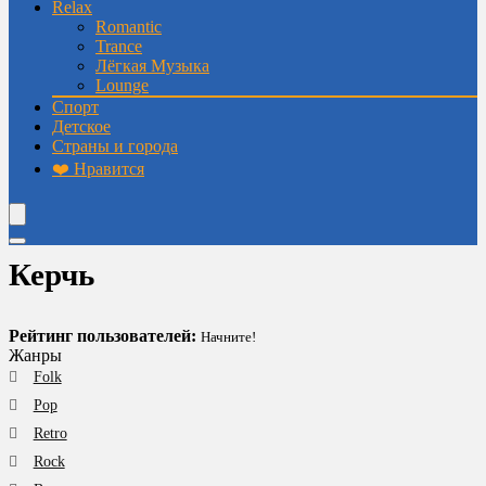
Relax
Romantic
Trance
Лёгкая Музыка
Lounge
Спорт
Детское
Страны и города
❤️ Нравится
Керчь
Рейтинг пользователей:
Начните!
Жанры
Folk
Pop
Retro
Rock