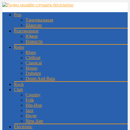
Pop
Танцевальная
Шансон
Разговорное
Юмор
Новости
Retro
Blues
Chillout
Classical
House
Dubstep
Drum And Bass
Rock
Club
Country
Folk
Hip-Hop
Jazz
Инди
New Age
Electronic