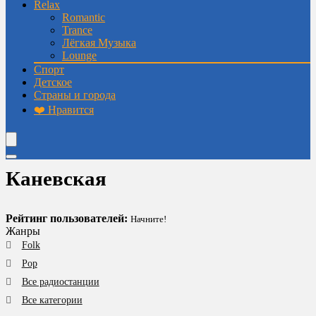
Relax
Romantic
Trance
Лёгкая Музыка
Lounge
Спорт
Детское
Страны и города
❤️ Нравится
Каневская
Рейтинг пользователей:
Начните!
Жанры
Folk
Pop
Все радиостанции
Все категории