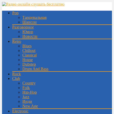
Pop
Танцевальная
Шансон
Разговорное
Юмор
Новости
Retro
Blues
Chillout
Classical
House
Dubstep
Drum And Bass
Rock
Club
Country
Folk
Hip-Hop
Jazz
Инди
New Age
Electronic