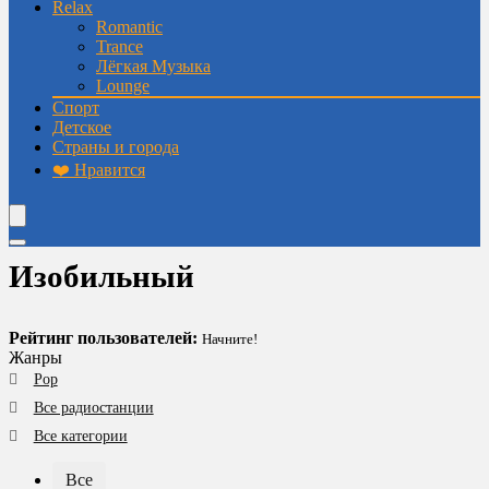
Relax
Romantic
Trance
Лёгкая Музыка
Lounge
Спорт
Детское
Страны и города
❤️ Нравится
Изобильный
Рейтинг пользователей:
Начните!
Жанры
Pop
Все радиостанции
Все категории
Все