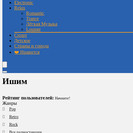
Electronic
Relax
Romantic
Trance
Лёгкая Музыка
Lounge
Спорт
Детское
Страны и города
❤️ Нравится
Ишим
Рейтинг пользователей:
Начните!
Жанры
Pop
Retro
Rock
Все радиостанции