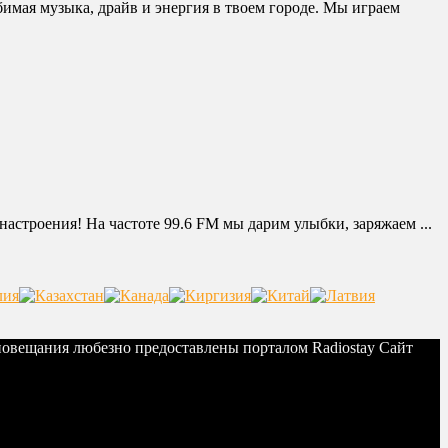
ая музыка, драйв и энергия в твоем городе. Мы играем
астроения! На частоте 99.6 FM мы дарим улыбки, заряжаем ...
иовещания любезно предоставлены порталом Radiostay Сайт