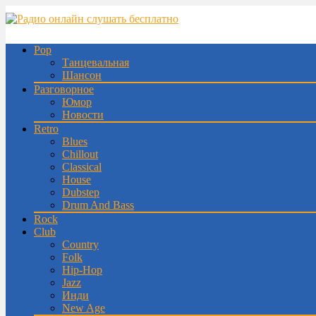
Pop
Танцевальная
Шансон
Разговорное
Юмор
Новости
Retro
Blues
Chillout
Classical
House
Dubstep
Drum And Bass
Rock
Club
Country
Folk
Hip-Hop
Jazz
Инди
New Age