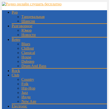
Pop
Танцевальная
Шансон
Разговорное
Юмор
Новости
Retro
Blues
Chillout
Classical
House
Dubstep
Drum And Bass
Rock
Club
Country
Folk
Hip-Hop
Jazz
Инди
New Age
Electronic