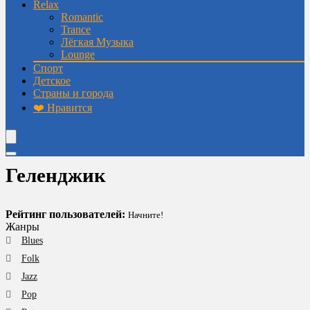
Relax
Romantic
Trance
Лёгкая Музыка
Lounge
Спорт
Детское
Страны и города
❤️ Нравится
Геленджик
Рейтинг пользователей:
Начните!
Жанры
Blues
Folk
Jazz
Pop