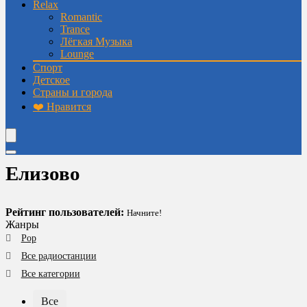
Relax
Romantic
Trance
Лёгкая Музыка
Lounge
Спорт
Детское
Страны и города
❤️ Нравится
Елизово
Рейтинг пользователей:
Начните!
Жанры
Pop
Все радиостанции
Все категории
Все