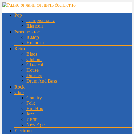
Pop
Танцевальная
Шансон
Разговорное
Юмор
Новости
Retro
Blues
Chillout
Classical
House
Dubstep
Drum And Bass
Rock
Club
Country
Folk
Hip-Hop
Jazz
Инди
New Age
Electronic