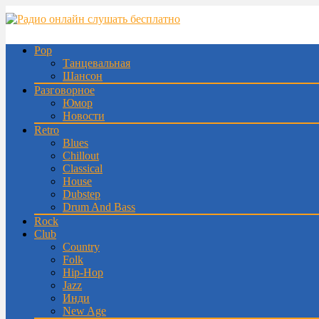
Pop
Танцевальная
Шансон
Разговорное
Юмор
Новости
Retro
Blues
Chillout
Classical
House
Dubstep
Drum And Bass
Rock
Club
Country
Folk
Hip-Hop
Jazz
Инди
New Age