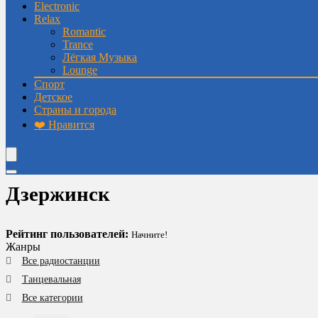
Electronic
Relax
Romantic
Trance
Лёгкая Музыка
Lounge
Спорт
Детское
Страны и города
❤️ Нравится
Дзержинск
Рейтинг пользователей:
Начните!
Жанры
Все радиостанции
Танцевальная
Все категории