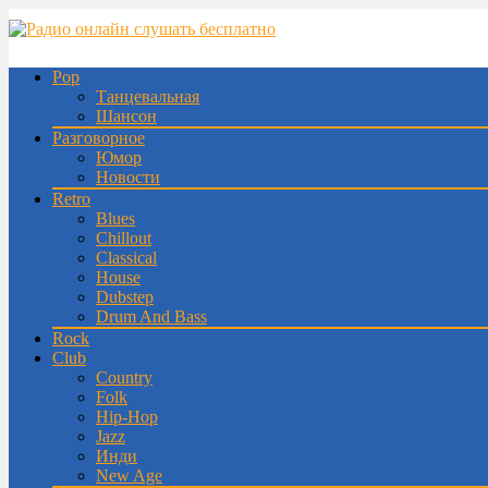
Pop
Танцевальная
Шансон
Разговорное
Юмор
Новости
Retro
Blues
Chillout
Classical
House
Dubstep
Drum And Bass
Rock
Club
Country
Folk
Hip-Hop
Jazz
Инди
New Age