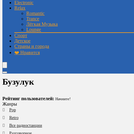
Electronic
Relax
Romantic
Trance
Лёгкая Музыка
Lounge
Спорт
Детское
Страны и города
❤️ Нравится
Бузулук
Рейтинг пользователей:
Начните!
Жанры
Pop
Retro
Все радиостанции
Разговорное