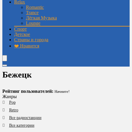
Relax
Romantic
Trance
Лёгкая Музыка
Lounge
Спорт
Детское
Страны и города
❤️ Нравится
Бежецк
Рейтинг пользователей:
Начните!
Жанры
Pop
Retro
Все радиостанции
Все категории