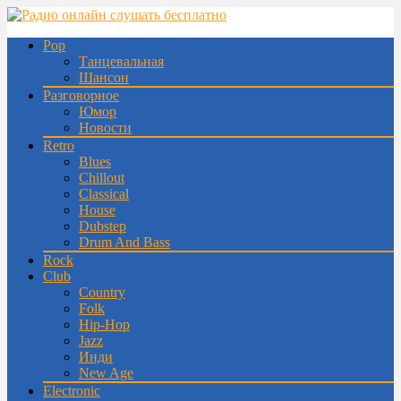
Pop
Танцевальная
Шансон
Разговорное
Юмор
Новости
Retro
Blues
Chillout
Classical
House
Dubstep
Drum And Bass
Rock
Club
Country
Folk
Hip-Hop
Jazz
Инди
New Age
Electronic