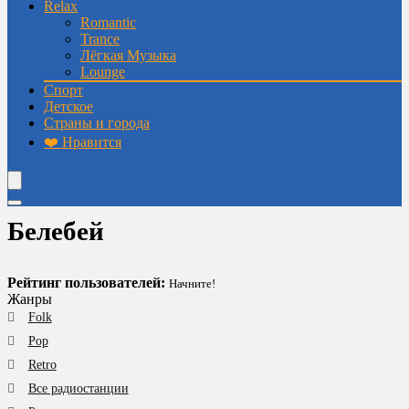
Relax
Romantic
Trance
Лёгкая Музыка
Lounge
Спорт
Детское
Страны и города
❤️ Нравится
Белебей
Рейтинг пользователей:
Начните!
Жанры
Folk
Pop
Retro
Все радиостанции