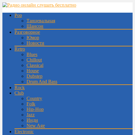
Pop
Танцевальная
Шансон
Разговорное
Юмор
Новости
Retro
Blues
Chillout
Classical
House
Dubstep
Drum And Bass
Rock
Club
Country
Folk
Hip-Hop
Jazz
Инди
New Age
Electronic