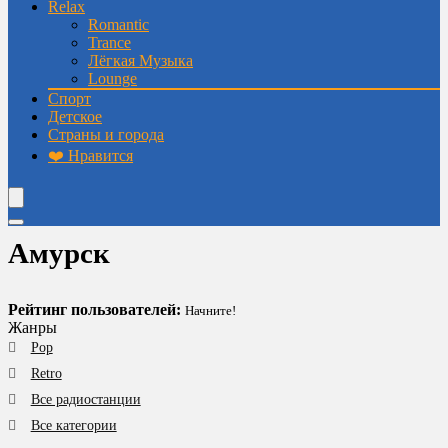
Relax
Romantic
Trance
Лёгкая Музыка
Lounge
Спорт
Детское
Страны и города
❤️ Нравится
Амурск
Рейтинг пользователей:
Начните!
Жанры
Pop
Retro
Все радиостанции
Все категории