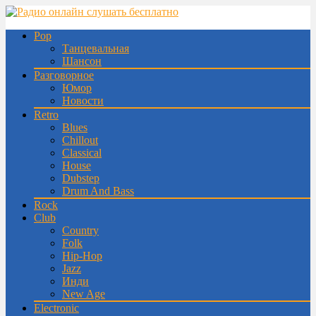
Pop
Танцевальная
Шансон
Разговорное
Юмор
Новости
Retro
Blues
Chillout
Classical
House
Dubstep
Drum And Bass
Rock
Club
Country
Folk
Hip-Hop
Jazz
Инди
New Age
Electronic