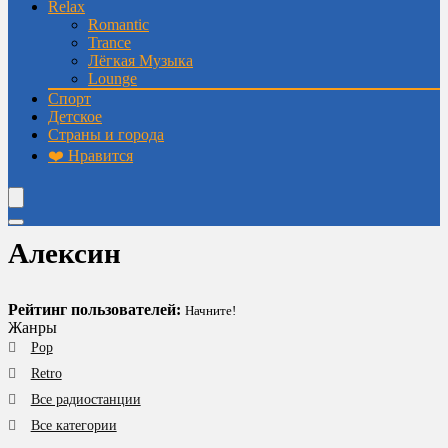
Relax
Romantic
Trance
Лёгкая Музыка
Lounge
Спорт
Детское
Страны и города
❤️ Нравится
Алексин
Рейтинг пользователей:
Начните!
Жанры
Pop
Retro
Все радиостанции
Все категории