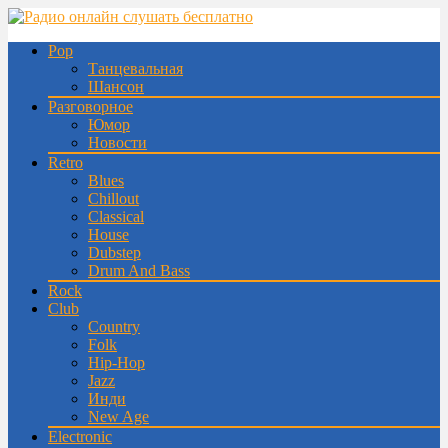
Pop
Танцевальная
Шансон
Разговорное
Юмор
Новости
Retro
Blues
Chillout
Classical
House
Dubstep
Drum And Bass
Rock
Club
Country
Folk
Hip-Hop
Jazz
Инди
New Age
Electronic