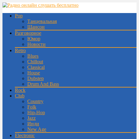
Pop
Танцевальная
Шансон
Разговорное
Юмор
Новости
Retro
Blues
Chillout
Classical
House
Dubstep
Drum And Bass
Rock
Club
Country
Folk
Hip-Hop
Jazz
Инди
New Age
Electronic