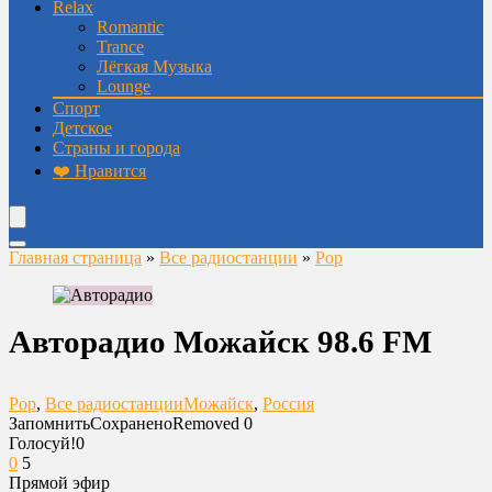
Relax
Romantic
Trance
Лёгкая Музыка
Lounge
Спорт
Детское
Страны и города
❤️ Нравится
Главная страница
»
Все радиостанции
»
Pop
Авторадио Можайск 98.6 FM
Pop
,
Все радиостанции
Можайск
,
Россия
Запомнить
Сохранено
Removed
0
Голосуй!
0
0
5
Прямой эфир