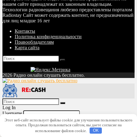
нашем сайте принадлежат их законным владельцам.
Технологии радиовещания любезно предоставлены порталом
Radiostay Сайт может содержать контент, не предназначенный
для лиц младше 16 лет
Контакты
Политика конфиденциальности
Правообладателям
Карта сайта
2026 Радио онлайн слушать бесплатно.
Log In
Username
Password
Lost Password?
Этот веб-сайт использует файлы cookie для улучшения пользовательского
опыта. Продолжая пользоваться сайтом, вы даете согласие на
Remember me
использование файлов cookie.
OK
Login